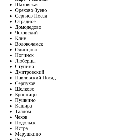
Шаховская
Орехово-Зуево
Сергиев Посад
Отрадное
Домодедово
Чеховский
Клин
Волоколамск
Одинцово
Ногинск
Люберцы
Ступино
Дмитровский
Павловский Посад
Серпухов
Щелково
Бронницы
Пушкино
Кашира
Талдом
Чехов
Подольск
Истра
Марушкино
Руза