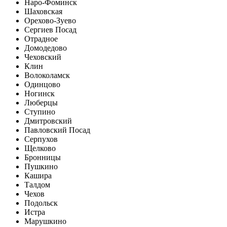
Наро-Фоминск
Шаховская
Орехово-Зуево
Сергиев Посад
Отрадное
Домодедово
Чеховский
Клин
Волоколамск
Одинцово
Ногинск
Люберцы
Ступино
Дмитровский
Павловский Посад
Серпухов
Щелково
Бронницы
Пушкино
Кашира
Талдом
Чехов
Подольск
Истра
Марушкино