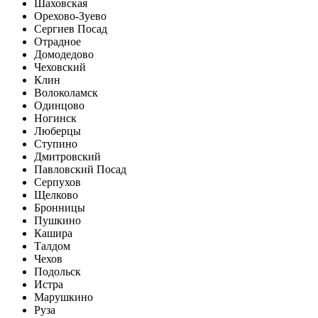
Шаховская
Орехово-Зуево
Сергиев Посад
Отрадное
Домодедово
Чеховский
Клин
Волоколамск
Одинцово
Ногинск
Люберцы
Ступино
Дмитровский
Павловский Посад
Серпухов
Щелково
Бронницы
Пушкино
Кашира
Талдом
Чехов
Подольск
Истра
Марушкино
Руза