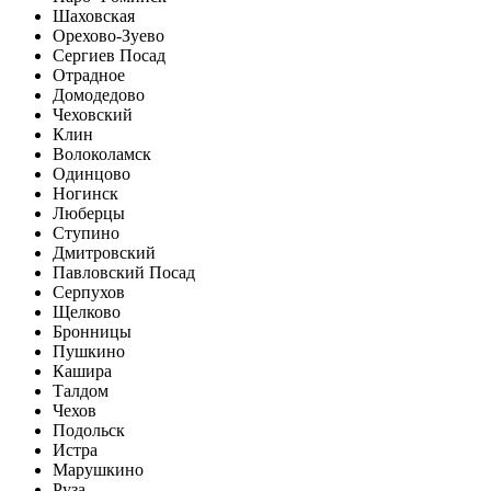
Шаховская
Орехово-Зуево
Сергиев Посад
Отрадное
Домодедово
Чеховский
Клин
Волоколамск
Одинцово
Ногинск
Люберцы
Ступино
Дмитровский
Павловский Посад
Серпухов
Щелково
Бронницы
Пушкино
Кашира
Талдом
Чехов
Подольск
Истра
Марушкино
Руза