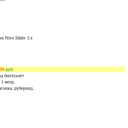
999
руб.
од биотуалет
х 1 метр.
агонка, рубероид.