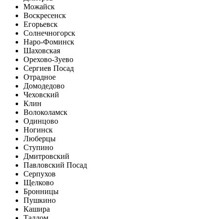
Можайск
Воскресенск
Егорьевск
Солнечногорск
Наро-Фоминск
Шаховская
Орехово-Зуево
Сергиев Посад
Отрадное
Домодедово
Чеховский
Клин
Волоколамск
Одинцово
Ногинск
Люберцы
Ступино
Дмитровский
Павловский Посад
Серпухов
Щелково
Бронницы
Пушкино
Кашира
Талдом