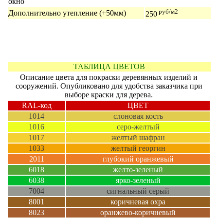
окно
руб/м2
Дополнительно утепление (+50мм)
250
ТАБЛИЦА ЦВЕТОВ
Описание цвета для покраски деревянных изделий и
сооружений. Опубликовано для удобства заказчика при
выборе краски для дерева.
RAL-код
ЦВЕТ
1014
слоновая кость
1016
серо-желтый
1017
желтый шафран
1033
желтый георгин
2011
глубокий оранжевый
6018
желто-зеленый
6038
ярко-зеленый
7004
сигнальный серый
8001
коричневая охра
8023
оранжево-коричневый