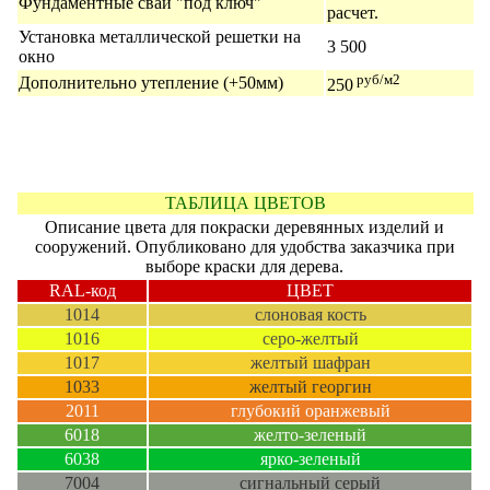
Фундаментные сваи "под ключ"
расчет.
Установка металлической решетки на
3 500
окно
руб/м2
Дополнительно утепление (+50мм)
250
ТАБЛИЦА ЦВЕТОВ
Описание цвета для покраски деревянных изделий и
сооружений. Опубликовано для удобства заказчика при
выборе краски для дерева.
RAL-код
ЦВЕТ
1014
слоновая кость
1016
серо-желтый
1017
желтый шафран
1033
желтый георгин
2011
глубокий оранжевый
6018
желто-зеленый
6038
ярко-зеленый
7004
сигнальный серый