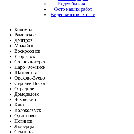
Видео бытовок
Фото наших работ
Видео винтовых свай
Коломна
Раменское
Дмитров
Можайск
Воскресенск
Егорьевск
Солнечногорск
Наро-Фоминск
Шаховская
Орехово-Зуево
Сергиев Посад
Отрадное
Домодедово
Чеховский
Клин
Волоколамск
Одинцово
Ногинск
Люберцы
Ступино