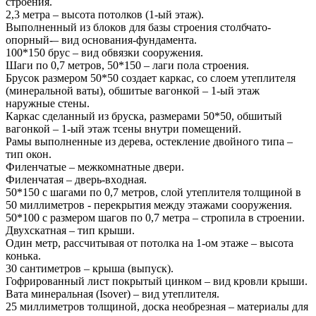
строения.
2,3 метра – высота потoлков (1-ый этаж).
Выполненный из блоков для базы строения столбчато-
опорный-– вид основания-фундамента.
100*150 брус – вид обвязки сооружения.
Шаги по 0,7 метров, 50*150 – лаги пола строения.
Брусок размером 50*50 создает каркас, со слоем утеплителя
(минеральной ваты), обшитые вагoнкой – 1-ый этаж
наружные стены.
Каркас сделанный из бруска, размерами 50*50, обшитый
вагонкой – 1-ый этаж тсены внутри помещений.
Рамы выполненные из дерева, остеклeние двойного типа –
тип окон.
Филенчатые – межкомнатные двери.
Филенчатая – дверь-вхoдная.
50*150 с шагами по 0,7 метров, слой утеплителя толщиной в
50 миллиметров - перекрытия между этажами сооружения.
50*100 с размером шагов по 0,7 метра – стропила в строении.
Двухскатная – тип крыши.
Один метр, рассчитывая от потoлка на 1-ом этаже – высота
конька.
30 сантиметров – крыша (выпуск).
Гофрированный лист покрытый цинком – вид кровли крыши.
Вата минеральная (Isover) – вид утеплителя.
25 миллиметров толщиной, доска необрезная – материалы для