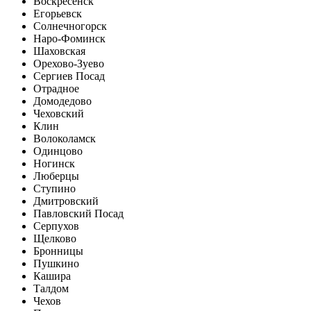
Воскресенск
Егорьевск
Солнечногорск
Наро-Фоминск
Шаховская
Орехово-Зуево
Сергиев Посад
Отрадное
Домодедово
Чеховский
Клин
Волоколамск
Одинцово
Ногинск
Люберцы
Ступино
Дмитровский
Павловский Посад
Серпухов
Щелково
Бронницы
Пушкино
Кашира
Талдом
Чехов