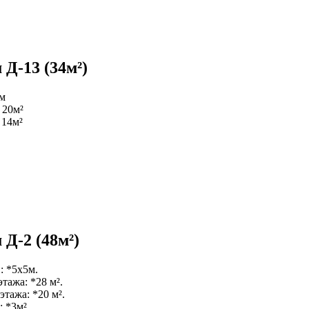
Д-13 (34м²)
4м
 20м²
 14м²
Д-2 (48м²)
: *5х5м.
тажа: *28 м².
этажа: *20 м².
 *3м².