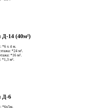
Д-14 (40м²)
 *6 х 4 м.
этажа: *24 м².
тажа: *16 м².
 *1,3 м².
 Д-6
: *6х5м.