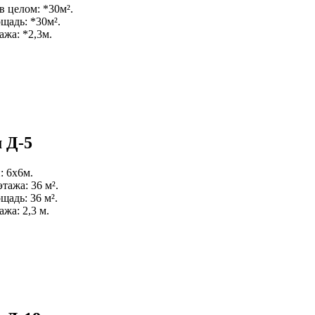
в целом: *30м².
щадь: *30м².
ажа: *2,3м.
 Д-5
: 6х6м.
тажа: 36 м².
щадь: 36 м².
жа: 2,3 м.