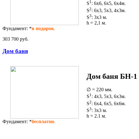
1
S
: 6x6, 6x5, 6x4м.
2
S
: 6x3, 5x3, 4x3м.
3
S
: 3x3 м.
h = 2,1 м.
Фундамент: *
в подарок
.
303 700 руб.
Дом баня
Дом баня БН-1
∅ = 220 мм.
1
S
: 4x3, 5x3, 6x3м.
2
S
: 6x4, 6x5, 6x6м.
3
S
: 3x3 м.
h = 2.1 м.
Фундамент: *
бесплатно
.