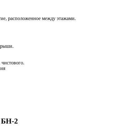
ытие, расположенное между этажами.
крыши.
 чистового.
ния
 БН-2