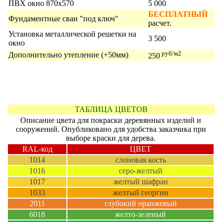
ПВХ окно 870х570
5 000
БЕСПЛАТНЫЙ
Фундаментные сваи "под ключ"
расчет.
Установка металлической решетки на
3 500
окно
руб/м2
Дополнительно утепление (+50мм)
250
ТАБЛИЦА ЦВЕТОВ
Описание цвета для покраски деревянных изделий и
сооружений. Опубликовано для удобства заказчика при
выборе краски для дерева.
RAL-код
ЦВЕТ
1014
слоновая кость
1016
серо-желтый
1017
желтый шафран
1033
желтый георгин
2011
глубокий оранжевый
6018
желто-зеленый