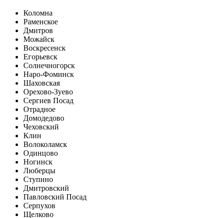
Коломна
Раменское
Дмитров
Можайск
Воскресенск
Егорьевск
Солнечногорск
Наро-Фоминск
Шаховская
Орехово-Зуево
Сергиев Посад
Отрадное
Домодедово
Чеховский
Клин
Волоколамск
Одинцово
Ногинск
Люберцы
Ступино
Дмитровский
Павловский Посад
Серпухов
Щелково