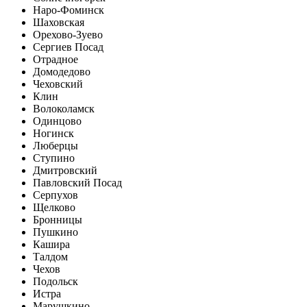
Наро-Фоминск
Шаховская
Орехово-Зуево
Сергиев Посад
Отрадное
Домодедово
Чеховский
Клин
Волоколамск
Одинцово
Ногинск
Люберцы
Ступино
Дмитровский
Павловский Посад
Серпухов
Щелково
Бронницы
Пушкино
Кашира
Талдом
Чехов
Подольск
Истра
Марушкино