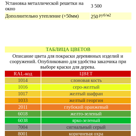
Установка металлической решетки на
3 500
окно
руб/м2
Дополнительно утепление (+50мм)
250
ТАБЛИЦА ЦВЕТОВ
Описание цвета для покраски деревянных изделий и
сооружений. Опубликовано для удобства заказчика при
выборе краски для дерева.
RAL-код
ЦВЕТ
1014
слоновая кость
1016
серо-желтый
1017
желтый шафран
1033
желтый георгин
2011
глубокий оранжевый
6018
желто-зеленый
6038
ярко-зеленый
7004
сигнальный серый
8001
коричневая охра