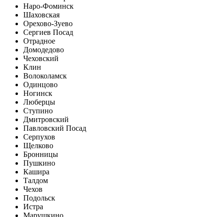
Наро-Фоминск
Шаховская
Орехово-Зуево
Сергиев Посад
Отрадное
Домодедово
Чеховский
Клин
Волоколамск
Одинцово
Ногинск
Люберцы
Ступино
Дмитровский
Павловский Посад
Серпухов
Щелково
Бронницы
Пушкино
Кашира
Талдом
Чехов
Подольск
Истра
Марушкино