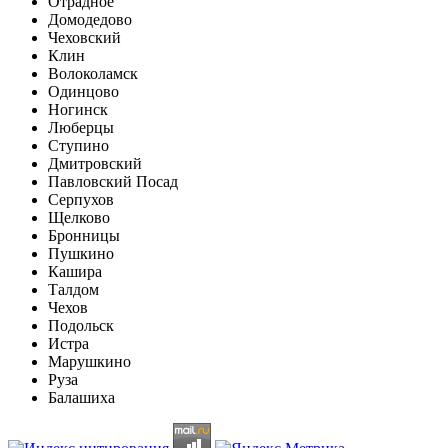
Отрадное
Домодедово
Чеховский
Клин
Волоколамск
Одинцово
Ногинск
Люберцы
Ступино
Дмитровский
Павловский Посад
Серпухов
Щелково
Бронницы
Пушкино
Кашира
Талдом
Чехов
Подольск
Истра
Марушкино
Руза
Балашиха