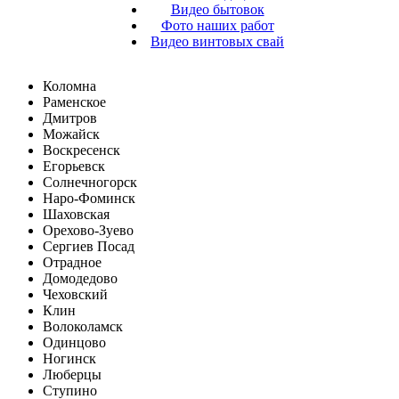
Видео бытовок
Фото наших работ
Видео винтовых свай
Коломна
Раменское
Дмитров
Можайск
Воскресенск
Егорьевск
Солнечногорск
Наро-Фоминск
Шаховская
Орехово-Зуево
Сергиев Посад
Отрадное
Домодедово
Чеховский
Клин
Волоколамск
Одинцово
Ногинск
Люберцы
Ступино